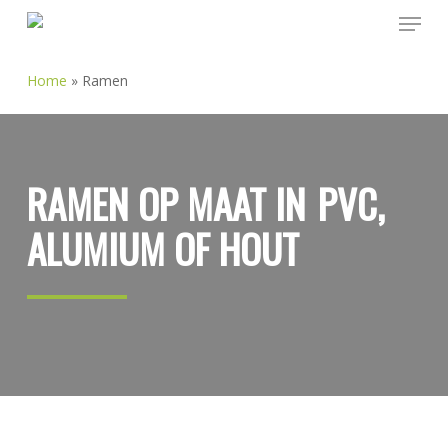
Menu
Skip
to
main
Home
»
Ramen
content
RAMEN OP MAAT IN
PVC,
ALUMIUM OF HOUT